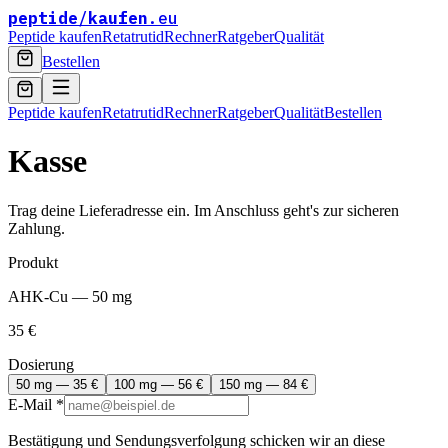
peptide
/
kaufen
.eu
Peptide kaufen
Retatrutid
Rechner
Ratgeber
Qualität
Bestellen
Peptide kaufen
Retatrutid
Rechner
Ratgeber
Qualität
Bestellen
Kasse
Trag deine Lieferadresse ein. Im Anschluss geht's zur sicheren
Zahlung.
Produkt
AHK-Cu
—
50 mg
35
€
Dosierung
50 mg
—
35
€
100 mg
—
56
€
150 mg
—
84
€
E-Mail
*
Bestätigung und Sendungsverfolgung schicken wir an diese