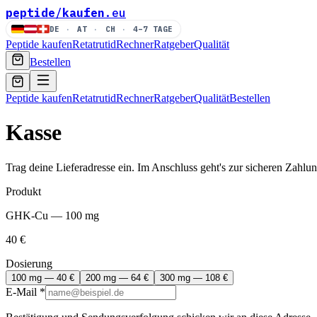
peptide
/
kaufen
.eu
DE
·
AT
·
CH
·
4–7 TAGE
Peptide kaufen
Retatrutid
Rechner
Ratgeber
Qualität
Bestellen
Peptide kaufen
Retatrutid
Rechner
Ratgeber
Qualität
Bestellen
Kasse
Trag deine Lieferadresse ein. Im Anschluss geht's zur sicheren Zahlun
Produkt
GHK-Cu
—
100 mg
40
€
Dosierung
100 mg
—
40
€
200 mg
—
64
€
300 mg
—
108
€
E-Mail
*