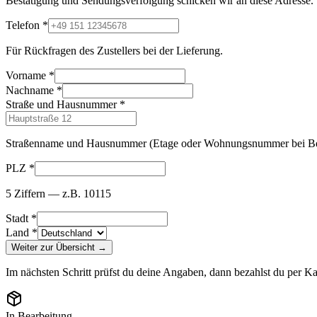
Bestätigung und Sendungsverfolgung schicken wir an diese Adresse.
Telefon
*
Für Rückfragen des Zustellers bei der Lieferung.
Vorname
*
Nachname
*
Straße und Hausnummer
*
Straßenname und Hausnummer (Etage oder Wohnungsnummer bei Be
PLZ
*
5 Ziffern — z.B. 10115
Stadt
*
Land
*
Weiter zur Übersicht →
Im nächsten Schritt prüfst du deine Angaben, dann bezahlst du per Ka
In Bearbeitung