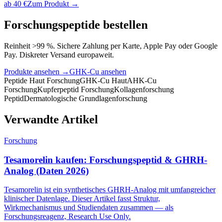
ab
40
€
Zum Produkt →
Forschungspeptide bestellen
Reinheit >99 %. Sichere Zahlung per Karte, Apple Pay oder Google
Pay. Diskreter Versand europaweit.
Produkte ansehen →
GHK-Cu
ansehen
Peptide Haut Forschung
GHK-Cu Haut
AHK-Cu
Forschung
Kupferpeptid Forschung
Kollagenforschung
Peptid
Dermatologische Grundlagenforschung
Verwandte Artikel
Forschung
Tesamorelin kaufen: Forschungspeptid & GHRH-
Analog (Daten 2026)
Tesamorelin ist ein synthetisches GHRH-Analog mit umfangreicher
klinischer Datenlage. Dieser Artikel fasst Struktur,
Wirkmechanismus und Studiendaten zusammen — als
Forschungsreagenz, Research Use Only.