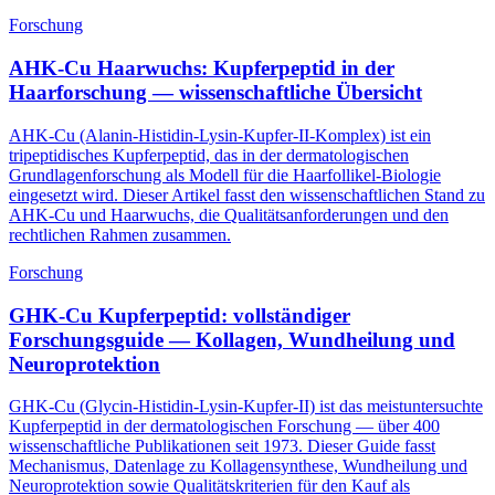
Forschung
AHK-Cu Haarwuchs: Kupferpeptid in der
Haarforschung — wissenschaftliche Übersicht
AHK-Cu (Alanin-Histidin-Lysin-Kupfer-II-Komplex) ist ein
tripeptidisches Kupferpeptid, das in der dermatologischen
Grundlagenforschung als Modell für die Haarfollikel-Biologie
eingesetzt wird. Dieser Artikel fasst den wissenschaftlichen Stand zu
AHK-Cu und Haarwuchs, die Qualitätsanforderungen und den
rechtlichen Rahmen zusammen.
Forschung
GHK-Cu Kupferpeptid: vollständiger
Forschungsguide — Kollagen, Wundheilung und
Neuroprotektion
GHK-Cu (Glycin-Histidin-Lysin-Kupfer-II) ist das meistuntersuchte
Kupferpeptid in der dermatologischen Forschung — über 400
wissenschaftliche Publikationen seit 1973. Dieser Guide fasst
Mechanismus, Datenlage zu Kollagensynthese, Wundheilung und
Neuroprotektion sowie Qualitätskriterien für den Kauf als