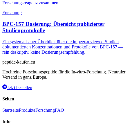
Forschungsreagenz zusammen.
Forschung
BPC-157 Dosierung: Übersicht publizierter
Studienprotokolle
Ein systematischer Überblick über die in peer-reviewed Studien
dokumentierten Konzentrationen und Protokolle von BPC-157 —
rein deskriptiv, keine Dosierungsempfehlung.
peptide-kaufen.eu
Hochreine Forschungspeptide für die In-vitro-Forschung. Neutraler
Versand in ganz Europa.
Jetzt bestellen
Seiten
Startseite
Produkte
Forschung
FAQ
Info