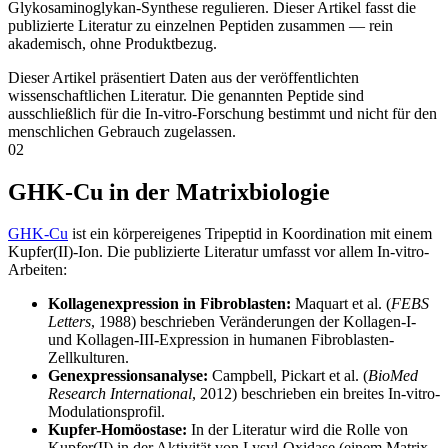
Glykosaminoglykan-Synthese regulieren. Dieser Artikel fasst die
publizierte Literatur zu einzelnen Peptiden zusammen — rein
akademisch, ohne Produktbezug.
Dieser Artikel präsentiert Daten aus der veröffentlichten
wissenschaftlichen Literatur. Die genannten Peptide sind
ausschließlich für die In-vitro-Forschung bestimmt und nicht für den
menschlichen Gebrauch zugelassen.
02
GHK-Cu in der Matrixbiologie
GHK-Cu
ist ein körpereigenes Tripeptid in Koordination mit einem
Kupfer(II)-Ion. Die publizierte Literatur umfasst vor allem In-vitro-
Arbeiten:
Kollagenexpression in Fibroblasten:
Maquart et al. (
FEBS
Letters
, 1988) beschrieben Veränderungen der Kollagen-I-
und Kollagen-III-Expression in humanen Fibroblasten-
Zellkulturen.
Genexpressionsanalyse:
Campbell, Pickart et al. (
BioMed
Research International
, 2012) beschrieben ein breites In-vitro-
Modulationsprofil.
Kupfer-Homöostase:
In der Literatur wird die Rolle von
Kupfer(II) in der Aktivität von Lysyl-Oxidase (einem Matrix-