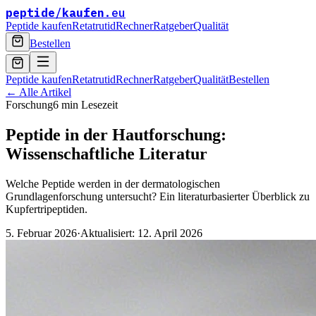
peptide
/
kaufen
.eu
Peptide kaufen
Retatrutid
Rechner
Ratgeber
Qualität
Bestellen
Peptide kaufen
Retatrutid
Rechner
Ratgeber
Qualität
Bestellen
← Alle Artikel
Forschung
6 min
Lesezeit
Peptide in der Hautforschung:
Wissenschaftliche Literatur
Welche Peptide werden in der dermatologischen
Grundlagenforschung untersucht? Ein literaturbasierter Überblick zu
Kupfertripeptiden.
5. Februar 2026
·
Aktualisiert:
12. April 2026