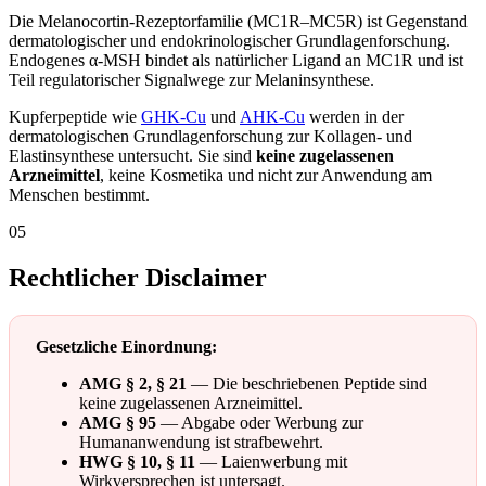
Die Melanocortin-Rezeptorfamilie (MC1R–MC5R) ist Gegenstand
dermatologischer und endokrinologischer Grundlagenforschung.
Endogenes α-MSH bindet als natürlicher Ligand an MC1R und ist
Teil regulatorischer Signalwege zur Melaninsynthese.
Kupferpeptide wie
GHK-Cu
und
AHK-Cu
werden in der
dermatologischen Grundlagenforschung zur Kollagen- und
Elastinsynthese untersucht. Sie sind
keine zugelassenen
Arzneimittel
, keine Kosmetika und nicht zur Anwendung am
Menschen bestimmt.
05
Rechtlicher Disclaimer
Gesetzliche Einordnung:
AMG § 2, § 21
— Die beschriebenen Peptide sind
keine zugelassenen Arzneimittel.
AMG § 95
— Abgabe oder Werbung zur
Humananwendung ist strafbewehrt.
HWG § 10, § 11
— Laienwerbung mit
Wirkversprechen ist untersagt.