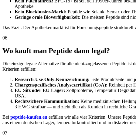
Kein Patentanreiz:
BPC-157 ist seit den 1990er-Jahren bekann
Apotheke.
Kein Blockbuster-Markt:
Peptide wie Selank, Semax oder TB-5
Geringe orale Bioverfügbarkeit:
Die meisten Peptide sind nic
Das Fazit: Der Apothekenmarkt ist für Forschungspeptide strukturell 
06
Wo kauft man Peptide dann legal?
Die einzige legale Alternative für alle nicht-zugelassenen Peptide ist 
Kriterien erfüllen:
Research-Use-Only-Kennzeichnung:
Jede Produktseite und j
Chargenspezifisches Analysezertifikat (CoA):
Reinheit per H
EU-Sitz oder EU-Lager:
Zollprobleme, Temperatur-Degradati
USA.
Rechtssichere Kommunikation:
Keine medizinischen Heilung
3 HWG strafbar — und zieht dich als Kunden in rechtliche Gr
Bei
peptide-kaufen.eu
erfüllen wir alle vier Kriterien. Unsere Pept
aus einem deutschen Lager, temperaturkontrolliert und in diskreter 
07