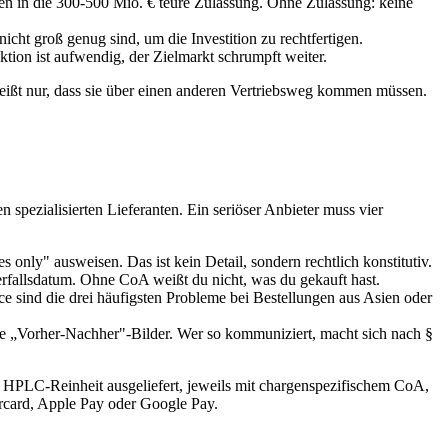
men in die 300-500 Mio. € teure Zulassung. Ohne Zulassung: keine
ht groß genug sind, um die Investition zu rechtfertigen.
tion ist aufwendig, der Zielmarkt schrumpft weiter.
heißt nur, dass sie über einen anderen Vertriebsweg kommen müssen.
n spezialisierten Lieferanten. Ein seriöser Anbieter muss vier
only" ausweisen. Das ist kein Detail, sondern rechtlich konstitutiv.
rfallsdatum. Ohne CoA weißt du nicht, was du gekauft hast.
ind die drei häufigsten Probleme bei Bestellungen aus Asien oder
 „Vorher-Nachher"-Bilder. Wer so kommuniziert, macht sich nach §
PLC-Reinheit ausgeliefert, jeweils mit chargenspezifischem CoA,
ercard, Apple Pay oder Google Pay.