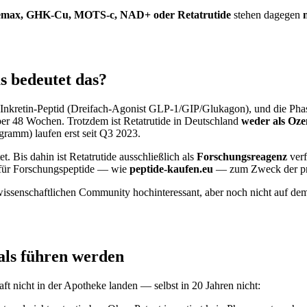
 Semax, GHK-Cu, MOTS-c, NAD+ oder Retatrutide
stehen dagegen
s bedeutet das?
te Inkretin-Peptid (Dreifach-Agonist GLP-1/GIP/Glukagon), und die Phase-
er 48 Wochen. Trotzdem ist Retatrutide in Deutschland
weder als Oze
amm) laufen erst seit Q3 2023.
 Bis dahin ist Retatrutide ausschließlich als
Forschungsreagenz
verf
n für Forschungspeptide — wie
peptide-kaufen.eu
— zum Zweck der prä
er wissenschaftlichen Community hochinteressant, aber noch nicht auf de
ls führen werden
t nicht in der Apotheke landen — selbst in 20 Jahren nicht: