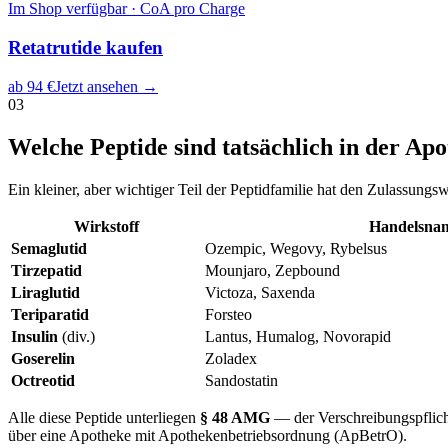
Im Shop verfügbar · CoA pro Charge
Retatrutide
kaufen
ab
94
€
Jetzt ansehen →
03
Welche Peptide sind tatsächlich in der Apo
Ein kleiner, aber wichtiger Teil der Peptidfamilie hat den Zulassung
Wirkstoff
Handelsna
Semaglutid
Ozempic, Wegovy, Rybelsus
Tirzepatid
Mounjaro, Zepbound
Liraglutid
Victoza, Saxenda
Teriparatid
Forsteo
Insulin
(div.)
Lantus, Humalog, Novorapid
Goserelin
Zoladex
Octreotid
Sandostatin
Alle diese Peptide unterliegen
§ 48 AMG
— der Verschreibungspflicht
über eine Apotheke mit Apothekenbetriebsordnung (ApBetrO).