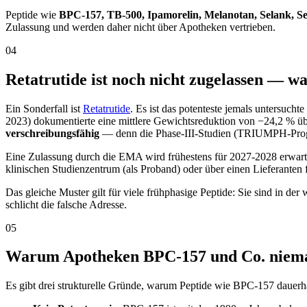
Peptide wie
BPC-157, TB-500, Ipamorelin, Melanotan, Selank,
Zulassung und werden daher nicht über Apotheken vertrieben.
04
Retatrutide ist noch nicht zugelassen — wa
Ein Sonderfall ist
Retatrutide
. Es ist das potenteste jemals untersuch
2023) dokumentierte eine mittlere Gewichtsreduktion von −24,2 % üb
verschreibungsfähig
— denn die Phase-III-Studien (TRIUMPH-Progr
Eine Zulassung durch die EMA wird frühestens für 2027-2028 erwartet.
klinischen Studienzentrum (als Proband) oder über einen Lieferante
Das gleiche Muster gilt für viele frühphasige Peptide: Sie sind in d
schlicht die falsche Adresse.
05
Warum Apotheken BPC-157 und Co. niema
Es gibt drei strukturelle Gründe, warum Peptide wie BPC-157 dauerhaf