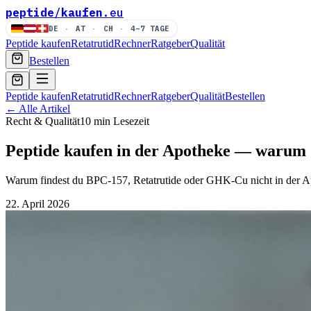
peptide
/
kaufen
.eu
DE
·
AT
·
CH
·
4–7 TAGE
Peptide kaufen
Retatrutid
Rechner
Ratgeber
Qualität
Bestellen
Peptide kaufen
Retatrutid
Rechner
Ratgeber
Qualität
Bestellen
← Alle Artikel
Recht & Qualität
10 min
Lesezeit
Peptide kaufen in der Apotheke — warum d
Warum findest du BPC-157, Retatrutide oder GHK-Cu nicht in der Apo
22. April 2026