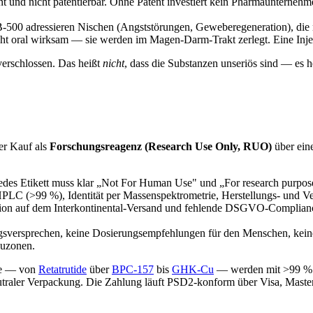
t und nicht patentierbar. Ohne Patent investiert kein Pharmaunterneh
00 adressieren Nischen (Angststörungen, Geweberegeneration), die nic
ht oral wirksam — sie werden im Magen-Darm-Trakt zerlegt. Eine Injek
verschlossen. Das heißt
nicht
, dass die Substanzen unseriös sind — es 
der Kauf als
Forschungsreagenz (Research Use Only, RUO)
über eine
edes Etikett muss klar „Not For Human Use" und „For research purposes 
PLC (>99 %), Identität per Massenspektrometrie, Herstellungs- und Ve
on auf dem Interkontinental-Versand und fehlende DSGVO-Compliance s
sversprechen, keine Dosierungsempfehlungen für den Menschen, keine
auzonen.
ide — von
Retatrutide
über
BPC-157
bis
GHK-Cu
— werden mit >99 % H
neutraler Verpackung. Die Zahlung läuft PSD2-konform über Visa, Mast